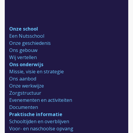
Aanmelden en contact
Reünie 75 jaar
Onze school
Een Nutsschool
Onze geschiedenis
Ons gebouw
Wij vertellen
Ons onderwijs
Missie, visie en strategie
Ons aanbod
Onze werkwijze
Zorgstructuur
Evenementen en activiteiten
Documenten
Praktische informatie
Schooltijden en overblijven
Voor- en naschoolse opvang