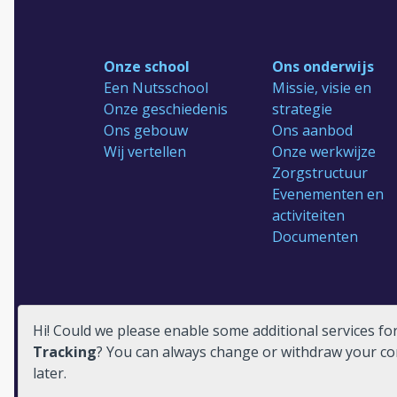
Onze school
Ons onderwijs
Een Nutsschool
Missie, visie en
Onze geschiedenis
strategie
Ons gebouw
Ons aanbod
Wij vertellen
Onze werkwijze
Zorgstructuur
Evenementen en
activiteiten
Documenten
Hi! Could we please enable some additional services fo
Reünie 75 jaar
Tracking
? You can always change or withdraw your c
later.