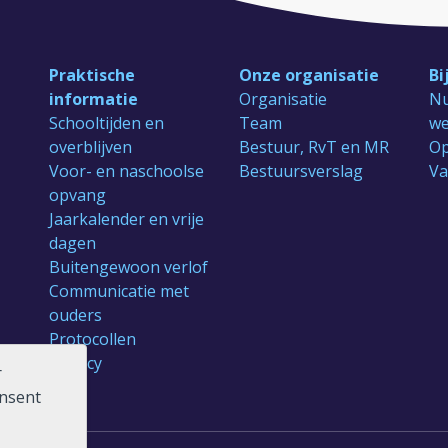
Praktische
Onze organisatie
Bi
informatie
Organisatie
Nu
Schooltijden en
Team
we
overblijven
Bestuur, RvT en MR
Op
Voor- en naschoolse
Bestuursverslag
Va
opvang
Jaarkalender en vrije
dagen
Buitengewoon verlof
Communicatie met
ouders
Protocollen
Privacy
r
onsent