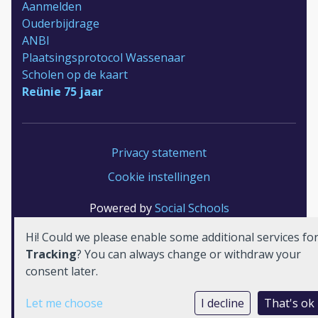
Aanmelden
Ouderbijdrage
ANBI
Plaatsingsprotocol Wassenaar
Scholen op de kaart
Reünie 75 jaar
Privacy statement
Cookie instellingen
Powered by
Social Schools
Hi! Could we please enable some additional services fo
Tracking
? You can always change or withdraw your
consent later.
Let me choose
I decline
That's ok