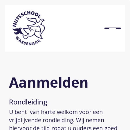
Home
Onze school
Ons onderwijs
Aanmelden
Praktische informatie
Rondleiding
Onze organisatie
U bent van harte welkom voor een
vrijblijvende rondleiding. Wij nemen
Bij ons werken
hiervoor de tijd zodat u ouders een goed