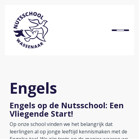
Home
Onze school
Ons onderwijs
Engels
Praktische informatie
Engels op de Nutsschool: Een
Vliegende Start!
Onze organisatie
Op onze school vinden we het belangrijk dat
leerlingen al op jonge leeftijd kennismaken met de
Bij ons werken