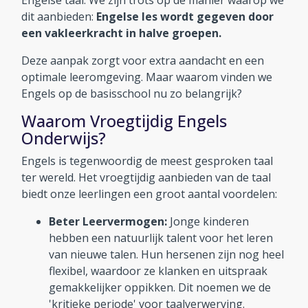
Engelse taal. We zijn trots op de manier waarop we
dit aanbieden:
Engelse les wordt gegeven door
Aanmelden en contact
een vakleerkracht in halve groepen.
Deze aanpak zorgt voor extra aandacht en een
Reünie 75 jaar
optimale leeromgeving. Maar waarom vinden we
Engels op de basisschool nu zo belangrijk?
Waarom Vroegtijdig Engels
Onderwijs?
Engels is tegenwoordig de meest gesproken taal
ter wereld. Het vroegtijdig aanbieden van de taal
biedt onze leerlingen een groot aantal voordelen:
Beter Leervermogen:
Jonge kinderen
hebben een natuurlijk talent voor het leren
van nieuwe talen. Hun hersenen zijn nog heel
flexibel, waardoor ze klanken en uitspraak
gemakkelijker oppikken. Dit noemen we de
'kritieke periode' voor taalverwerving.