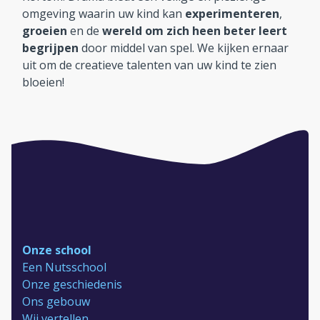
omgeving waarin uw kind kan
experimenteren
,
groeien
en de
wereld om zich heen beter leert
begrijpen
door middel van spel. We kijken ernaar
uit om de creatieve talenten van uw kind te zien
bloeien!
Onze school
Een Nutsschool
Onze geschiedenis
Ons gebouw
Wij vertellen