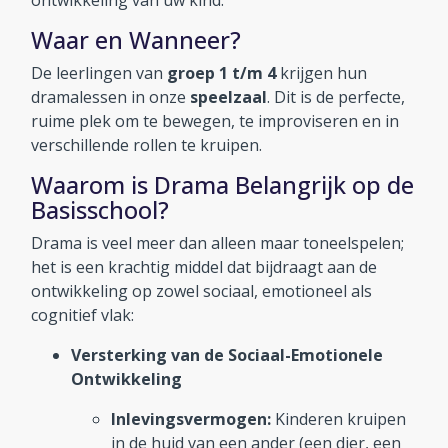
ontwikkeling van uw kind.
Aanmelden en contact
Waar en Wanneer?
De leerlingen van
groep 1 t/m 4
krijgen hun
Reünie 75 jaar
dramalessen in onze
speelzaal
. Dit is de perfecte,
ruime plek om te bewegen, te improviseren en in
verschillende rollen te kruipen.
Waarom is Drama Belangrijk op de
Basisschool?
Drama is veel meer dan alleen maar toneelspelen;
het is een krachtig middel dat bijdraagt aan de
ontwikkeling op zowel sociaal, emotioneel als
cognitief vlak:
Versterking van de Sociaal-Emotionele
Ontwikkeling
Inlevingsvermogen:
Kinderen kruipen
in de huid van een ander (een dier, een