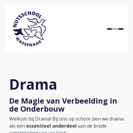
Home
Onze school
Ons onderwijs
Drama
Praktische informatie
De Magie van Verbeelding in
de Onderbouw
Onze organisatie
Welkom bij Drama! Bij ons op school zien we drama
als een
essentieel onderdeel
van de brede
Bij ons werken