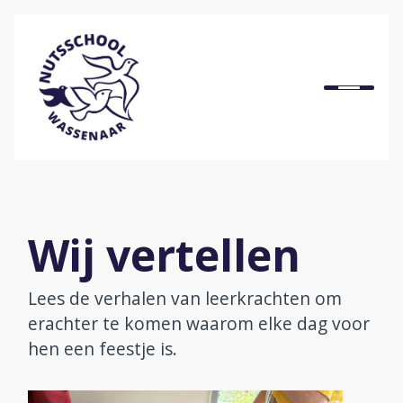
Home
Onze school
Ons onderwijs
Wij vertellen
Praktische informatie
Lees de verhalen van leerkrachten om
erachter te komen waarom elke dag voor
Onze organisatie
hen een feestje is.
Bij ons werken