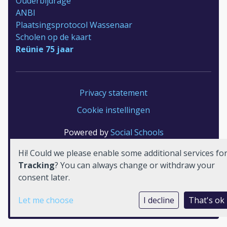
Ouderbijdrage
ANBI
Plaatsingsprotocol Wassenaar
Scholen op de kaart
Reünie 75 jaar
Privacy statement
Cookie instellingen
Powered by
Social Schools
Hi! Could we please enable some additional services fo
Tracking
? You can always change or withdraw your
consent later.
Let me choose
I decline
That's ok