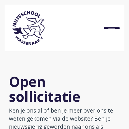
Home
Onze school
Ons onderwijs
Open
Praktische informatie
sollicitatie
Onze organisatie
Ken je ons al of ben je meer over ons te
weten gekomen via de website? Ben je
Bij ons werken
nieuwsgierig geworden naar ons als